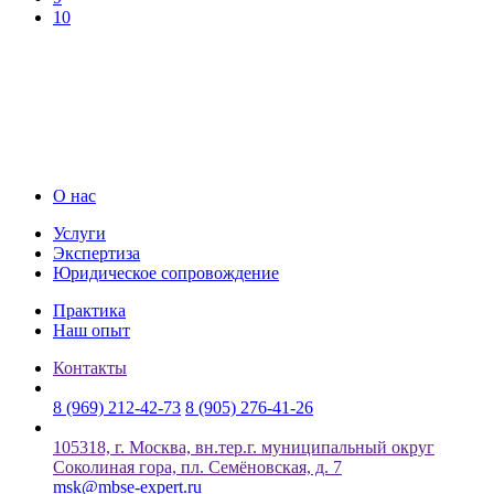
10
О нас
Услуги
Экспертиза
Юридическое сопровождение
Практика
Наш опыт
Контакты
8 (969) 212-42-73
8 (905) 276-41-26
105318, г. Москва, вн.тер.г. муниципальный округ
Соколиная гора, пл. Семёновская, д. 7
msk@mbse-expert.ru