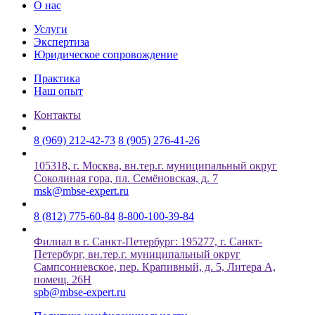
О нас
Услуги
Экспертиза
Юридическое сопровождение
Практика
Наш опыт
Контакты
8 (969) 212-42-73
8 (905) 276-41-26
105318, г. Москва, вн.тер.г. муниципальный округ
Соколиная гора, пл. Семёновская, д. 7
msk@mbse-expert.ru
8 (812) 775-60-84
8-800-100-39-84
Филиал в г. Санкт-Петербург: 195277, г. Санкт-
Петербург, вн.тер.г. муниципальный округ
Сампсониевское, пер. Крапивный, д. 5, Литера А,
помещ. 26Н
spb@mbse-expert.ru