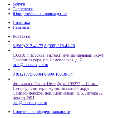
Услуги
Экспертиза
Юридическое сопровождение
Практика
Наш опыт
Контакты
8 (969) 212-42-73
8 (905) 276-41-26
105318, г. Москва, вн.тер.г. муниципальный округ
Соколиная гора, пл. Семёновская, д. 7
msk@mbse-expert.ru
8 (812) 775-60-84
8-800-100-39-84
Филиал в г. Санкт-Петербург: 195277, г. Санкт-
Петербург, вн.тер.г. муниципальный округ
Сампсониевское, пер. Крапивный, д. 5, Литера А,
помещ. 26Н
spb@mbse-expert.ru
Политика конфиденциальности