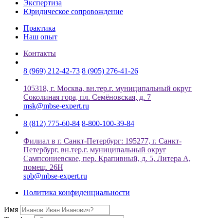
Экспертиза
Юридическое сопровождение
Практика
Наш опыт
Контакты
8 (969) 212-42-73
8 (905) 276-41-26
105318, г. Москва, вн.тер.г. муниципальный округ
Соколиная гора, пл. Семёновская, д. 7
msk@mbse-expert.ru
8 (812) 775-60-84
8-800-100-39-84
Филиал в г. Санкт-Петербург: 195277, г. Санкт-
Петербург, вн.тер.г. муниципальный округ
Сампсониевское, пер. Крапивный, д. 5, Литера А,
помещ. 26Н
spb@mbse-expert.ru
Политика конфиденциальности
Имя