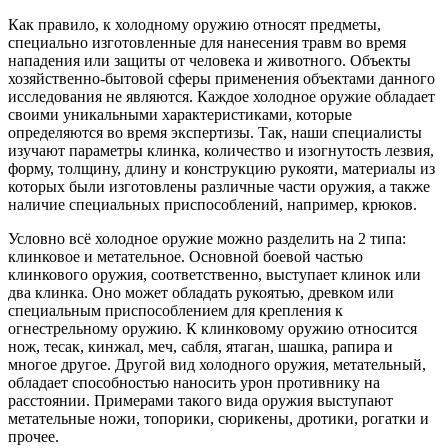
Как правило, к холодному оружию относят предметы,
специально изготовленные для нанесения травм во время
нападения или защиты от человека и животного. Объекты
хозяйственно-бытовой сферы применения объектами данного
исследования не являются. Каждое холодное оружие обладает
своими уникальными характеристиками, которые
определяются во время экспертизы. Так, наши специалисты
изучают параметры клинка, количество и изогнутость лезвия,
форму, толщину, длину и конструкцию рукояти, материалы из
которых были изготовлены различные части оружия, а также
наличие специальных приспособлений, например, крюков.
Условно всё холодное оружие можно разделить на 2 типа:
клинковое и метательное. Основной боевой частью
клинкового оружия, соответственно, выступает клинок или
два клинка. Оно может обладать рукоятью, древком или
специальным приспособлением для крепления к
огнестрельному оружию. К клинковому оружию относится
нож, тесак, кинжал, меч, сабля, ятаган, шашка, рапира и
многое другое. Другой вид холодного оружия, метательный,
обладает способностью наносить урон противнику на
расстоянии. Примерами такого вида оружия выступают
метательные ножи, топорики, сюрикены, дротики, рогатки и
прочее.