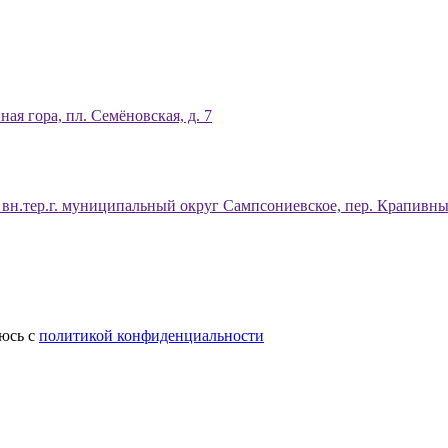
ая гора, пл. Семёновская, д. 7
, вн.тер.г. муниципальный округ Сампсониевское, пер. Крапивны
аюсь c
политикой конфиденциальности