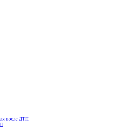
иля после ДТП
ТП