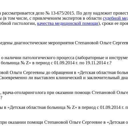
а рассматривается дело № 13-675/2015. По делу надлежит пров
 (в том числе, с привлечением экспертов в области
судебной м
дебной гистологии,
качества медицинской помощи
), сроки ее пр
едены диагностические мероприятия Степановой Ольге Сергеевне
о наличии патологического процесса (лабораторные и инструме
льница № Z» в период с 01.09.2014 г. по 19.11.2014 г.?
новой Ольги Сергеевны до обращения в «Детская областная боль
 Своевременно ли выставлен клинический и заключительный диа
а, врача-отоларинголога при оказании помощи Степановой Ольге
и?
в «Детская областная больница № Z» в период с 01.09.2014 г. по
ри оказании помощи Степановой Ольге Сергеевне в «Детская обл