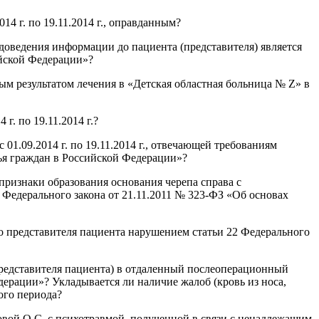
4 г. по 19.11.2014 г., оправданным?
доведения информации до пациента (представителя) является
ийской Федерации»?
м результатом лечения в «Детская областная больница № Z» в
г. по 19.11.2014 г.?
01.09.2014 г. по 19.11.2014 г., отвечающей требованиям
вья граждан в Российской Федерации»?
признаки образования основания черепа справа с
 Федерального закона от 21.11.2011 № 323-ФЗ «Об основах
до представителя пациента нарушением статьи 22 Федерального
(представителя пациента) в отдаленный послеоперационный
ерации»? Укладывается ли наличие жалоб (кровь из носа,
ого периода?
овой О.С. с психотравмой, полученной в связи с ненадлежащим