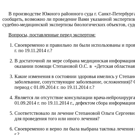
В производстве
Южного районного суда г. Санкт-Петербург
сообщить, возможно ли проведение Вами указанной экспертизы
судебно-медицинской экспертизы биологических объектов, су
Вопросы, поставленные перед экспертом:
Своевременно и правильно ли были использованы и пров
г. по 19.11.2014 г.?
В достаточной ли мере собрана медицинская информация 
оказании помощи Степановой О.С. в «Детская областная бо
Какие изменения в состоянии здоровья имелись у Степа
заболевание, сопутствующие заболевание, осложнения)?
период с 01.09.2014 г. по 19.11.2014 г.?
Является ли отсутствие консультации врача-нейрохирург
01.09.2014 г. по 19.11.2014 г., дефектом сбора информаци
Соответствовало ли лечение Степановой Ольги Сергеевны 
для проведения того или иного лечения?
Своевременно и верно ли была выбрана тактика лечения п
г.?