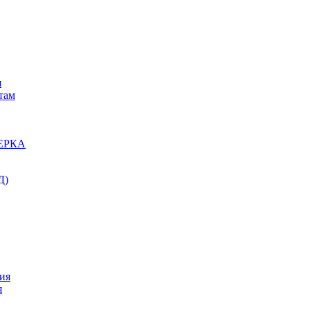
я
там
ЕРКА
Д)
ия
я