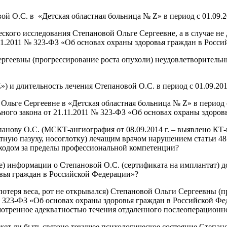
й О.С. в «Детская областная больница № Z» в период с 01.09.201
ского исследования Степановой Ольге Сергеевне, а в случае не 
.11.2011 № 323-ФЗ «Об основах охраны здоровья граждан в Росс
ргеевны (прогрессирование роста опухоли) неудовлетворительны
 и длительность лечения Степановой О.С. в период с 01.09.2014 
льге Сергеевне в «Детская областная больница № Z» в период с 
льного закона от 21.11.2011 № 323-ФЗ «Об основах охраны здоро
нову О.С. (МСКТ-ангиография от 08.09.2014 г. – выявлено КТ-
тную пазуху, носоглотку) лечащим врачом нарушением статьи 48
ходом за пределы профессиональной компетенции?
ие) информации о Степановой О.С. (сертификата на имплантат) 
овья граждан в Российской Федерации»?
я потеря веса, рот не открывался) Степановой Ольги Сергеевны 
 323-ФЗ «Об основах охраны здоровья граждан в Российской Фед
усмотренное адекватностью течения отдаленного послеоперационн
ет ли быть связано текущее психологическое состояние Степан