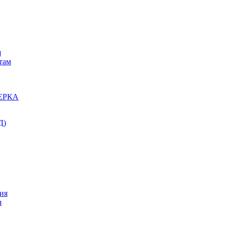
я
там
ЕРКА
Д)
ия
я