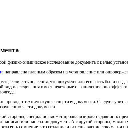
умента
бой физико-химическое исследование документа с целью установ
та
направлена главным образом на установление или опроверже
ть, если есть опасения, что документ или его часть были создан
кой вид исследования имеет некоторые ограничения: оно эффекти
полгода.
ые проводят техническую экспертизу документа. Следует учиты
разрушению части документа.
ной стороны, специалист может проанализировать давность предо
л написан или напечатан документ. А с другой стороны, можно 
 когда есть сомнение, что создание или исправление документа 