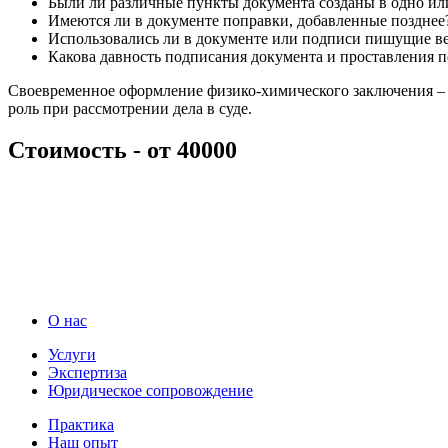
Были ли различные пункты документа созданы в одно ил
Имеются ли в документе поправки, добавленные позднее
Использовались ли в документе или подписи пишущие ве
Какова давность подписания документа и проставления п
Своевременное оформление физико-химического заключения – 
роль при рассмотрении дела в суде.
Стоимость -
от 40000
О нас
Услуги
Экспертиза
Юридическое сопровождение
Практика
Наш опыт