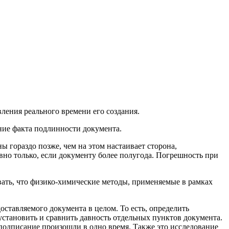
ления реального времени его создания.
ние факта подлинности документа.
ы гораздо позже, чем на этом настаивает сторона,
вно только, если документу более полугода. Погрешность при
вать, что физико-химические методы, применяемые в рамках
ставляемого документа в целом. То есть, определить
установить и сравнить давность отдельных пунктов документа.
и подписание произошли в одно время. Также это исследование