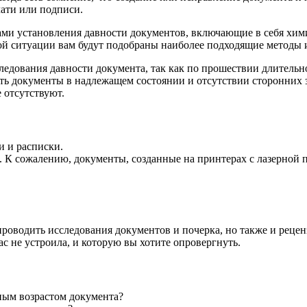
чати или подписи.
и установления давности документов, включающие в себя хими
ой ситуации вам будут подобраны наиболее подходящие методы 
ледования давности документа, так как по прошествии длительн
ять документы в надлежащем состоянии и отсутствии сторонних 
 отсутствуют.
и и расписки.
 К сожалению, документы, созданные на принтерах с лазерной п
роводить исследования документов и почерка, но также и рецен
вас не устроила, и которую вы хотите опровергнуть.
нным возрастом документа?