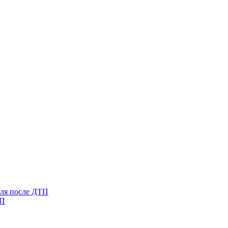
иля после ДТП
ТП