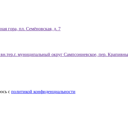
ая гора, пл. Семёновская, д. 7
, вн.тер.г. муниципальный округ Сампсониевское, пер. Крапивны
аюсь c
политикой конфиденциальности