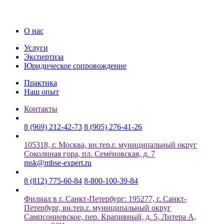
О нас
Услуги
Экспертиза
Юридическое сопровождение
Практика
Наш опыт
Контакты
8 (969) 212-42-73
8 (905) 276-41-26
105318, г. Москва, вн.тер.г. муниципальный округ
Соколиная гора, пл. Семёновская, д. 7
msk@mbse-expert.ru
8 (812) 775-60-84
8-800-100-39-84
Филиал в г. Санкт-Петербург: 195277, г. Санкт-
Петербург, вн.тер.г. муниципальный округ
Сампсониевское, пер. Крапивный, д. 5, Литера А,