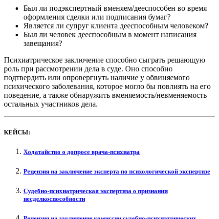
Был ли подэкспертный вменяем/дееспособен во время
оформления сделки или подписания бумаг?
Является ли супруг клиента дееспособным человеком?
Был ли человек дееспособным в момент написания
завещания?
Психиатрическое заключение способно сыграть решающую
роль при рассмотрении дела в суде. Оно способно
подтвердить или опровергнуть наличие у обвиняемого
психического заболевания, которое могло бы повлиять на его
поведение, а также обнаружить вменяемость/невменяемость
остальных участников дела.
КЕЙСЫ:​
Ходатайство о допросе врача-психиатра
Рецензия на заключение эксперта по психологической экспертизе
Судебно-психиатрическая экспертиза о признании
несделкоспособности
Рецензия на заключение комиссии судебно-психиатрических